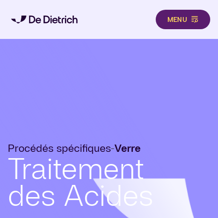
MENU
Aller au contenu principal
Procédés spécifiques
Verre
-
Traitement
des Acides