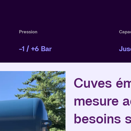
Pression
Capac
-1 / +6 Bar
Jus
Cuves ém
mesure a
besoins s