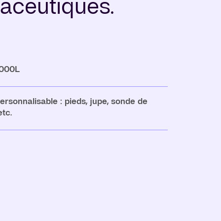
aceutiques.
 000L
rsonnalisable : pieds, jupe, sonde de
tc.