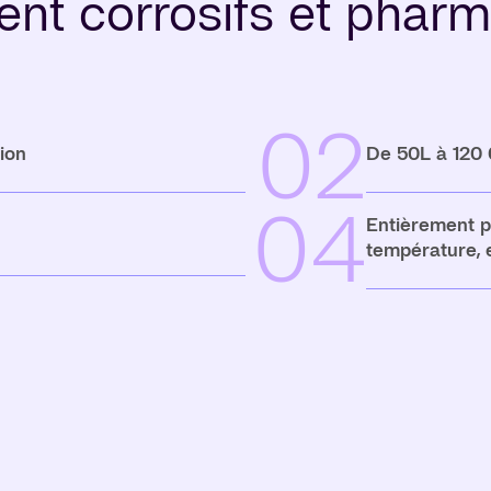
nt corrosifs et pharm
02
ion
De 50L à 120
04
Entièrement pe
température, e