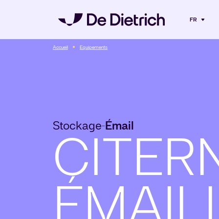
FR
Accueil
Equipements
Stockage
Émail
-
CITER
ÉMAIL