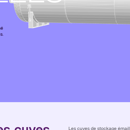
sé
s.
des cuves
Les cuves de stockage émaillé