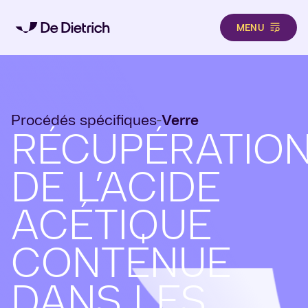
MENU
Aller au contenu principal
Procédés spécifiques
Verre
-
RÉCUPÉRATIO
DE L’ACIDE
ACÉTIQUE
CONTENUE
DANS LES