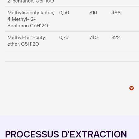
2-pentanon, C5H10O
Methylisobutylketon,
0,50
810
488
4 Methyl- 2-
Pentanon C6H12O
Methyl-tert.-butyl
0,75
740
322
ether, C5H12O
PROCESSUS D'EXTRACTION