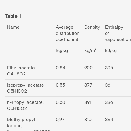
Table 1
Name
Average
Density
Enthalpy
distribution
of
coefficient
vaporisation
kg/kg
kg/m³
kJ/kg
Ethyl acetate
0,84
900
395
C4H8O2
Isopropyl acetate,
0,55
877
361
C5H10O2
n-Propyl acetate,
0,50
891
336
C5H10O2
Methylpropyl
0,97
810
384
ketone,