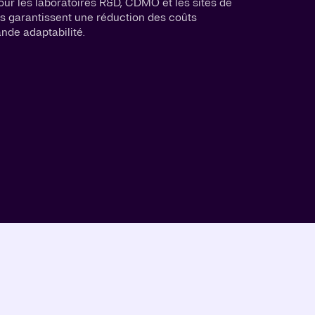
our les laboratoires R&D, CDMO et les sites de
es garantissent une réduction des coûts
nde adaptabilité.