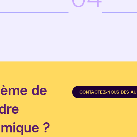
tème de
CONTACTEZ-NOUS DÈS AU
dre
omique ?