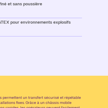
finé et sans poussière
 ATEX pour environnements explosifs
permettent un transfert sécurisé et répétable
tallations fixes. Grâce à un châssis mobile
s rapides, les opérateurs peuvent facilement