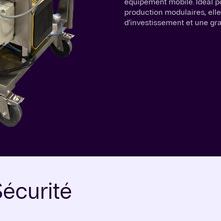
équipement mobile. Idéal p
production modulaires, ell
d’investissement et une gra
écurité