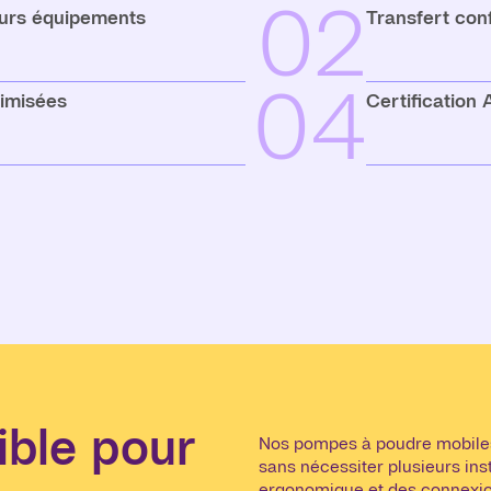
02
eurs équipements
Transfert con
04
timisées
Certification
ible pour
Nos pompes à poudre mobiles 
sans nécessiter plusieurs ins
ergonomique et des connexion