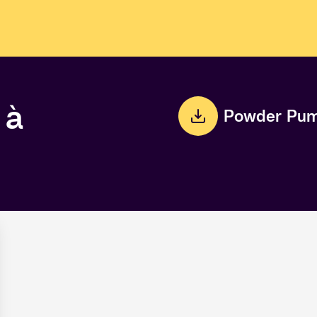
 à
Powder Pum