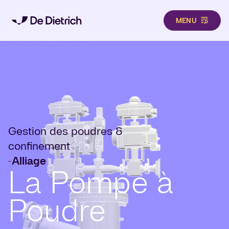
MENU
Aller au contenu principal
Gestion des poudres &
confinement
Alliage
-
La Pompe à
Poudre