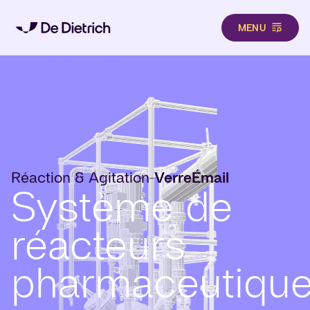
MENU
Aller au contenu principal
Réaction & Agitation
Verre
Émail
-
Système de
réacteurs
pharmaceutiqu