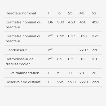
Réacteur nominal
l
16
25
40
63
Diamètre nominal du
DN
300
450
450
450
réacteur
Diamètre nominal du
m²
0.25
0.37
0.53
0.75
réacteur
Condenseur
m²
1
1
2x0.7
2x1
Refroidisseur de
m²
0.2
0.2
0.3
0.3
distillat cooler
Cuve d'alimentation
l
5
10
20
20
Réservoir de distillat
l
2x5
2x10
2x20
2x20