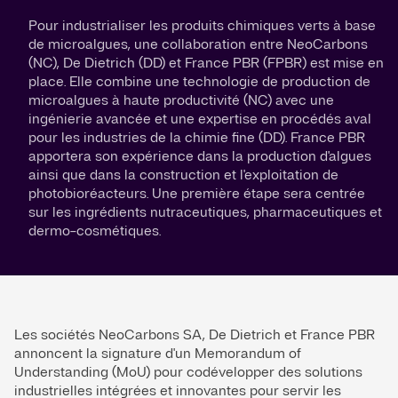
Pour industrialiser les produits chimiques verts à base
de microalgues, une collaboration entre NeoCarbons
(NC), De Dietrich (DD) et France PBR (FPBR) est mise en
place. Elle combine une technologie de production de
microalgues à haute productivité (NC) avec une
ingénierie avancée et une expertise en procédés aval
pour les industries de la chimie fine (DD). France PBR
apportera son expérience dans la production d'algues
ainsi que dans la construction et l'exploitation de
photobioréacteurs. Une première étape sera centrée
sur les ingrédients nutraceutiques, pharmaceutiques et
dermo-cosmétiques.
Les sociétés NeoCarbons SA, De Dietrich et France PBR
annoncent la signature d'un Memorandum of
Understanding (MoU) pour codévelopper des solutions
industrielles intégrées et innovantes pour servir les